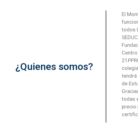
El Mont
funcio
todos l
SEDUCA
Fundac
Centro
21PPR0
¿Quienes somos?
colegia
tendrá
de Est
Gracia
todas 
precio
certifi